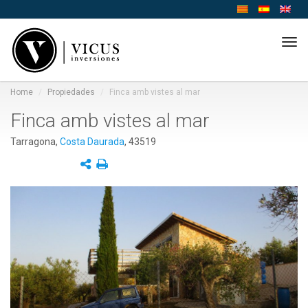
Tog
navi
Home
Propiedades
Finca amb vistes al mar
Finca amb vistes al mar
Tarragona,
Costa Daurada
, 43519