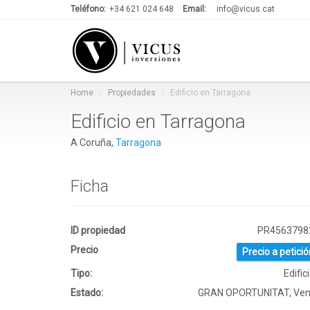
Teléfono:
+34 621 024 648
Email:
info@vicus.cat
Home
Propiedades
Edificio en Tarragona
Edificio en Tarragona
A Coruña,
Tarragona
Ficha
ID propiedad
PR4563798
Precio
Precio a petició
Tipo:
Edific
Estado:
GRAN OPORTUNITAT, Ven