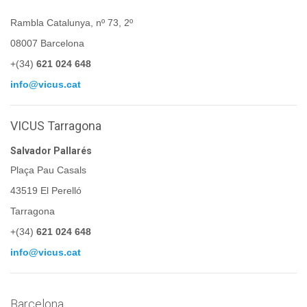
Rambla Catalunya, nº 73, 2º
08007 Barcelona
+(34)
621 024 648
info@vicus.cat
VICUS Tarragona
Salvador Pallarés
Plaça Pau Casals
43519 El Perelló
Tarragona
+(34)
621 024 648
info@vicus.cat
Barcelona