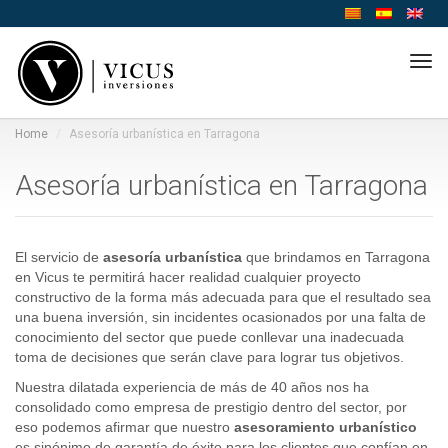
Tog
navi
Home
Asesoría urbanística en Tarragona
Asesoría urbanística en Tarragona
El servicio de
asesoría urbanística
que brindamos en Tarragona
en Vicus te permitirá hacer realidad cualquier proyecto
constructivo de la forma más adecuada para que el resultado sea
una buena inversión, sin incidentes ocasionados por una falta de
conocimiento del sector que puede conllevar una inadecuada
toma de decisiones que serán clave para lograr tus objetivos.
Nuestra dilatada experiencia de más de 40 años nos ha
consolidado como empresa de prestigio dentro del sector, por
eso podemos afirmar que nuestro
asesoramiento urbanístico
es sinónimo de garantía de éxito para los clientes que confían en